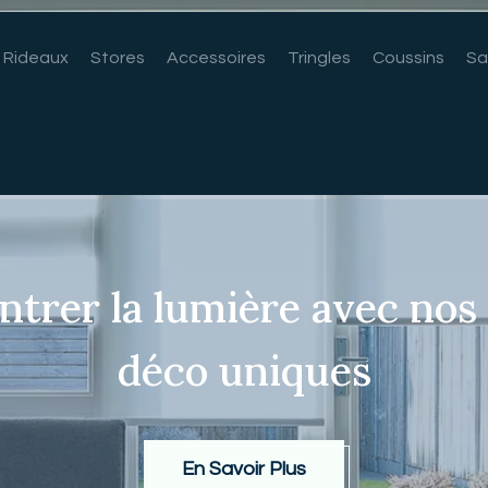
Rideaux
Stores
Accessoires
Tringles
Coussins
Sa
une maison qui
ntrer la lumière avec nos
Des rideaux s
déco uniques
En Savoir Plus
En Savoir Plus
En Savoir Plu