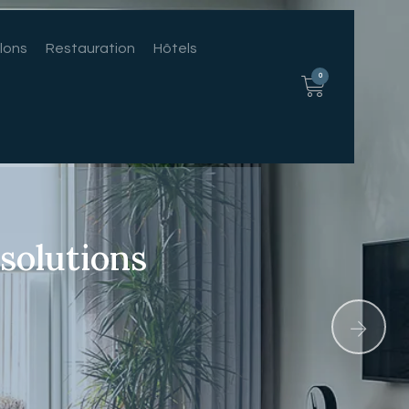
lons
Restauration
Hôtels
0
 solutions
ur mesure pour une mais
vous ressemble
s